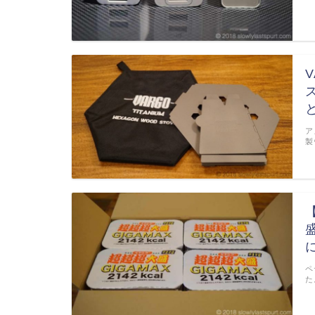
ア
製
ペ
た