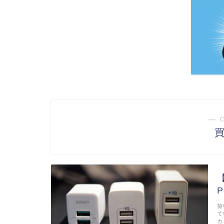
― 
【
P
荷
て
カ