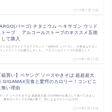
2019年2月15日
VARGO(バーゴ) チタニウム ヘキサゴン ウッド
ストーブ アルコールストーブのオススメ五徳
として購入
メリカのアウトドアギアブランド「VARGO（バーゴ）」の有名なチタン
ウッドストーブを購入しました。 アルコールストーブの五徳として …
2019年1月30日
【箱買い】ペヤング ソースやきそば 超超超大
盛 GIGAMAX完食と驚愕のカロリー！コンビニ
に無い理由
ヤング ソースやきそば 超超超大盛 GIGAMAXを購入して食べてみまし
。 通常のペヤングの4個の量で、気になるカロリーは2142 …
2019年1月28日