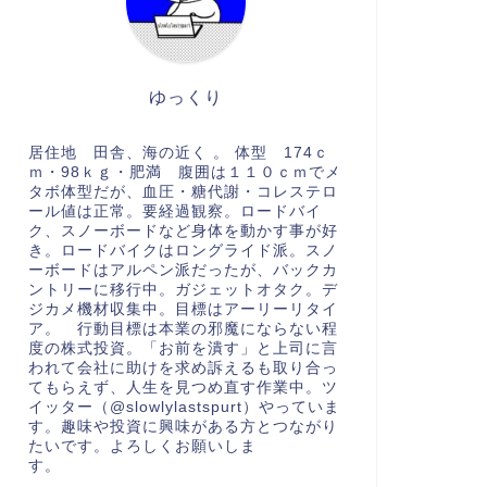
ゆっくり
居住地 田舎、海の近く 。 体型 174ｃ
ｍ・98ｋｇ・肥満 腹囲は１１０ｃｍでメ
タボ体型だが、血圧・糖代謝・コレステロ
ール値は正常。要経過観察。ロードバイ
ク、スノーボードなど身体を動かす事が好
き。ロードバイクはロングライド派。スノ
ーボードはアルペン派だったが、バックカ
ントリーに移行中。ガジェットオタク。デ
ジカメ機材収集中。目標はアーリーリタイ
ア。 行動目標は本業の邪魔にならない程
度の株式投資。「お前を潰す」と上司に言
われて会社に助けを求め訴えるも取り合っ
てもらえず、人生を見つめ直す作業中。ツ
イッター（@slowlylastspurt）やっていま
す。趣味や投資に興味がある方とつながり
たいです。よろしくお願いしま
す。