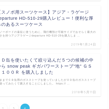
【スノボ用スーツケース】アジア・ラゲージ
eparture HD-510-29購入レビュー！便利な厚
みのあるスーツケース
ノーボードの遠征に使うために、飛行機預け可能サイズでおそらく最大の
さを持つアジアラゲージdeparture HD-510-29を購入しま …
2019年1月24日
ＯＤ缶を使いたくて絞り込んだ５つの候補の中
から snow peak ギガパワーストーブ“地" ＧＳ
－１００Ｒ を購入しました
ままでＣＢ缶用のガスストーブを使っていましたがＯＤ缶のガスストーブ
使ってみたくて購入することにしました。 https:// …
2018年5月11日
2
3
4