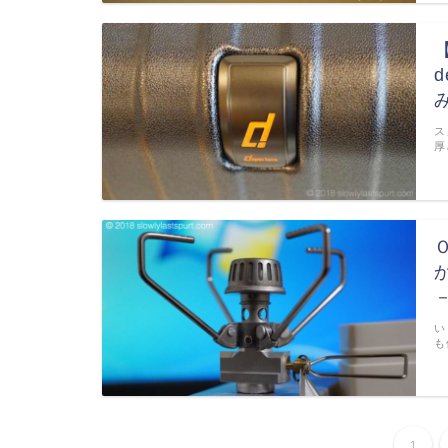
d
ス
厚
い
も
1