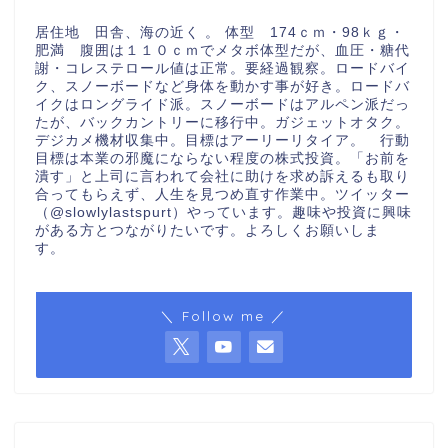
居住地 田舎、海の近く 。 体型 174ｃｍ・98ｋｇ・
肥満 腹囲は１１０ｃｍでメタボ体型だが、血圧・糖代
謝・コレステロール値は正常。要経過観察。ロードバイ
ク、スノーボードなど身体を動かす事が好き。ロードバ
イクはロングライド派。スノーボードはアルペン派だっ
たが、バックカントリーに移行中。ガジェットオタク。
デジカメ機材収集中。目標はアーリーリタイア。 行動
目標は本業の邪魔にならない程度の株式投資。「お前を
潰す」と上司に言われて会社に助けを求め訴えるも取り
合ってもらえず、人生を見つめ直す作業中。ツイッター
（@slowlylastspurt）やっています。趣味や投資に興味
がある方とつながりたいです。よろしくお願いしま
す。
＼ Follow me ／