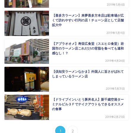
2019年5月6日
【喜多方ラーメン】来夢喜多方本店は駐車場が広
くて訪れやすい行列の店！チェーン店として店舗
拡大中
2019年5月4日
【アブラオオメ】寿栄広食堂（スエヒロ食堂）岩
国市のラーメン店これだけの背脂を食べても違和
感なし！？
2019年4月26日
【倶知安ラーメンなかま】外国人に旨さがばれて
しまっているラーメン店
2019年3月31日
【ドライブインいとう豚丼名人】新千歳空港ター
ミナルビル３Ｆでテイクアウトもできるオススメ
の食事
2019年2月25日
1
2