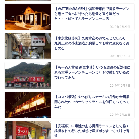
【VATTEN×RAMEN】倶知安市内で博多ラーメン
と思って食べに行ったら想像と違う味だっ
た・・・ばってんラーメンニセコ店
2020年2月29日
【東京北区赤羽】丸健水産のおでんとだしわり、
丸眞正宗の小山酒造が廃業しても味に変化なく楽
しめる
2020年1月30日
【らーめん雷蔵 新宮本店】いつも道路の反対側に
ある大手ラーメンチェーンよりも混雑しているの
で行ってみた
2019年10月7日
【コスパ最強】やっぱりステーキの店舗が全国展
開されたのでガーリックライスを何回もつくって
みた
2019年5月26日
【安福亭】中毒性のある長岡ラーメンとして強く
推奨されて行った感想は満腹感がすごくて味は普
通