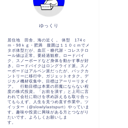
ゆっくり
居住地 田舎、海の近く 。 体型 174ｃ
ｍ・98ｋｇ・肥満 腹囲は１１０ｃｍでメ
タボ体型だが、血圧・糖代謝・コレステロ
ール値は正常。要経過観察。ロードバイ
ク、スノーボードなど身体を動かす事が好
き。ロードバイクはロングライド派。スノ
ーボードはアルペン派だったが、バックカ
ントリーに移行中。ガジェットオタク。デ
ジカメ機材収集中。目標はアーリーリタイ
ア。 行動目標は本業の邪魔にならない程
度の株式投資。「お前を潰す」と上司に言
われて会社に助けを求め訴えるも取り合っ
てもらえず、人生を見つめ直す作業中。ツ
イッター（@slowlylastspurt）やっていま
す。趣味や投資に興味がある方とつながり
たいです。よろしくお願いしま
す。