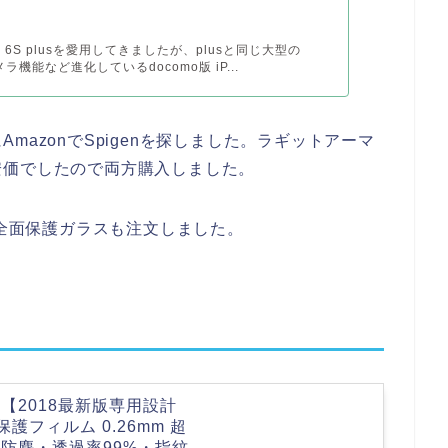
ne 6S plusを愛用してきましたが、plusと同じ大型の
メラ機能など進化しているdocomo版 iP...
azonでSpigenを探しました。ラギットアーマ
安価でしたので両方購入しました。
、全面保護ガラスも注文しました。
ルム 【2018最新版専用設計
護フィルム 0.26mm 超
・防塵・透過率99%・指紋