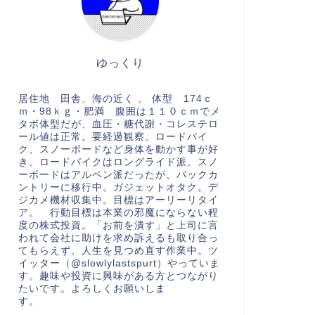
ゆっくり
居住地 田舎、海の近く 。 体型 174ｃ
ｍ・98ｋｇ・肥満 腹囲は１１０ｃｍでメ
タボ体型だが、血圧・糖代謝・コレステロ
ール値は正常。要経過観察。ロードバイ
ク、スノーボードなど身体を動かす事が好
き。ロードバイクはロングライド派。スノ
ーボードはアルペン派だったが、バックカ
ントリーに移行中。ガジェットオタク。デ
ジカメ機材収集中。目標はアーリーリタイ
ア。 行動目標は本業の邪魔にならない程
度の株式投資。「お前を潰す」と上司に言
われて会社に助けを求め訴えるも取り合っ
てもらえず、人生を見つめ直す作業中。ツ
イッター（@slowlylastspurt）やっていま
す。趣味や投資に興味がある方とつながり
たいです。よろしくお願いしま
す。