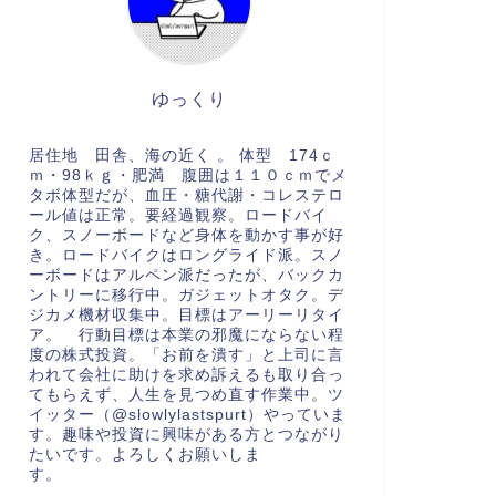
ゆっくり
居住地 田舎、海の近く 。 体型 174ｃ
ｍ・98ｋｇ・肥満 腹囲は１１０ｃｍでメ
タボ体型だが、血圧・糖代謝・コレステロ
ール値は正常。要経過観察。ロードバイ
ク、スノーボードなど身体を動かす事が好
き。ロードバイクはロングライド派。スノ
ーボードはアルペン派だったが、バックカ
ントリーに移行中。ガジェットオタク。デ
ジカメ機材収集中。目標はアーリーリタイ
ア。 行動目標は本業の邪魔にならない程
度の株式投資。「お前を潰す」と上司に言
われて会社に助けを求め訴えるも取り合っ
てもらえず、人生を見つめ直す作業中。ツ
イッター（@slowlylastspurt）やっていま
す。趣味や投資に興味がある方とつながり
たいです。よろしくお願いしま
す。