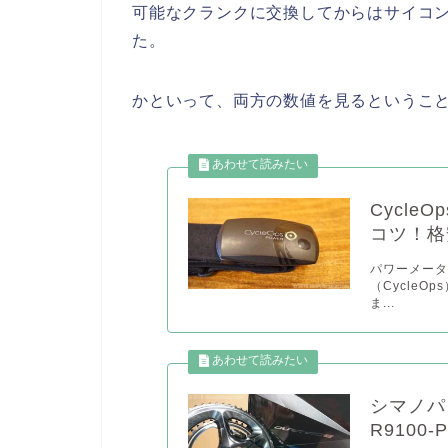
可能なクランクに交換してからはサイコ
た。
かといって、両方の数値を見るというこ
Cycle
コツ！格
パワーメー
（CycleO
ま...
シマノパ
R910