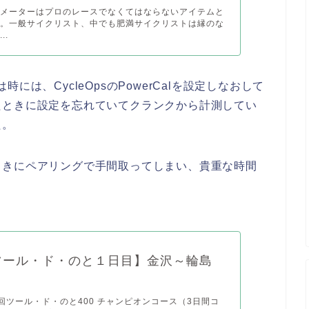
ーメーターはプロのレースでなくてはならないアイテムと
す。一般サイクリスト、中でも肥満サイクリストは縁のな
..
は、CycleOpsのPowerCalを設定しなおして
たときに設定を忘れていてクランクから計測してい
た。
ときにペアリングで手間取ってしまい、貴重な時間
9ツール・ド・のと１日目】金沢～輪島
31回ツール・ド・のと400 チャンピオンコース（3日間コ