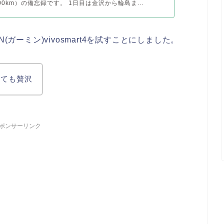
0km）の備忘録です。 1日目は金沢から輪島ま...
(ガーミン)vivosmart4を試すことにしました。
とても贅沢
ポンサーリンク