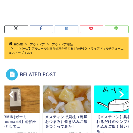
HOME
アウトドア
アウトドア用品
【バーゴ】アルコールと固形燃料が使える！VARGO トライアドマルチフューエ
ルストーブ T-305
RELATED POST
スティンで貝柱（乾燥
【メスティン】具材を入
メスティンで烏賊の
つまみ）炊き込みご飯
れるだけのシンプルな炊
込みごはんを作って
つくってみた！
き込みご飯！旨いもの
た！
も...