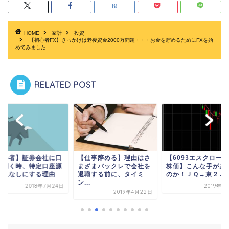
HOME
家計
投資
【初心者FX】きっかけは老後資金2000万問題・・・お金を貯めるためにFXを始
めてみました
RELATED POST
初心者】証券会社に口
【仕事辞める】理由はさ
【6093エスクロー
を開く時、特定口座源
まざまバックレで会社を
株価】こんな手があ
徴収なしにする理由
退職する前に、タイミ
のか！ＪＱ→東２→東.
ン...
2018年7月24日
2019年1
2019年4月22日