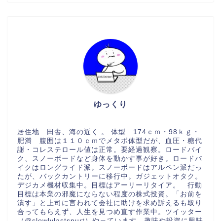
ゆっくり
居住地 田舎、海の近く 。 体型 174ｃｍ・98ｋｇ・
肥満 腹囲は１１０ｃｍでメタボ体型だが、血圧・糖代
謝・コレステロール値は正常。要経過観察。ロードバイ
ク、スノーボードなど身体を動かす事が好き。ロードバ
イクはロングライド派。スノーボードはアルペン派だっ
たが、バックカントリーに移行中。ガジェットオタク。
デジカメ機材収集中。目標はアーリーリタイア。 行動
目標は本業の邪魔にならない程度の株式投資。「お前を
潰す」と上司に言われて会社に助けを求め訴えるも取り
合ってもらえず、人生を見つめ直す作業中。ツイッター
（@slowlylastspurt）やっています。趣味や投資に興味