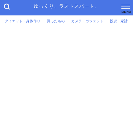
ゆっくり、ラストスパート。
ダイエット・身体作り
買ったもの
カメラ・ガジェット
投資・家計