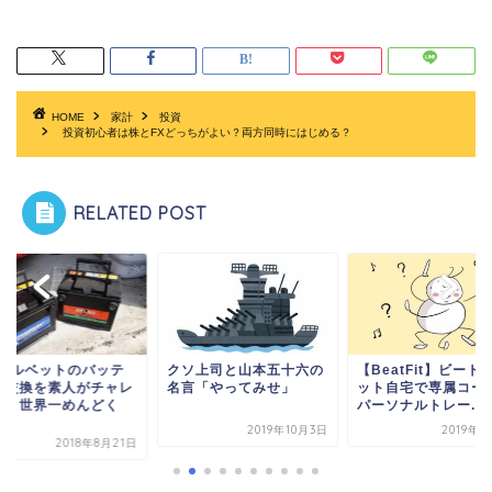
HOME
家計
投資
投資初心者は株とFXどっちがよい？両方同時にはじめる？
RELATED POST
ソ上司と山本五十六の
【BeatFit】ビートフィ
【箱買い】ペヤング 
言「やってみせ」
ット自宅で専属コーチと
超大盛 GIGAMAX 
パーソナルトレー...
キムチ味この組...
2019年10月3日
2019年2月9日
2020年9